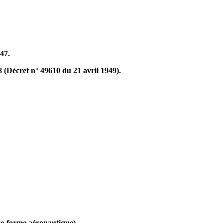
947.
 (Décret n° 49610 du 21 avril 1949).
ate-forme aéronautique)