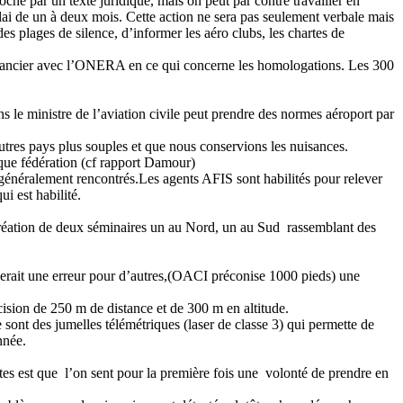
proche par un texte juridique, mais on peut par contre travailler en
élai de un à deux mois. Cette action ne sera pas seulement verbale mais
es plages de silence, d’informer les aéro clubs, les chartes de
t financier avec l’ONERA en ce qui concerne les homologations. Les 300
ns le ministre de l’aviation civile peut prendre des normes aéroport par
utres pays plus souples et que nous conservions les nuisances.
aque fédération (cf rapport Damour)
généralement rencontrés.Les agents AFIS sont habilités pour relever
i est habilité.
, création de deux séminaires un au Nord, un au Sud
rassemblant des
e serait une erreur pour d’autres,(OACI préconise 1000 pieds) une
récision de 250 m de distance et de 300 m en altitude.
sont des jumelles télémétriques (laser de classe 3) qui permette de
nnée.
tes est que
l’on sent pour la première fois une
volonté de prendre en