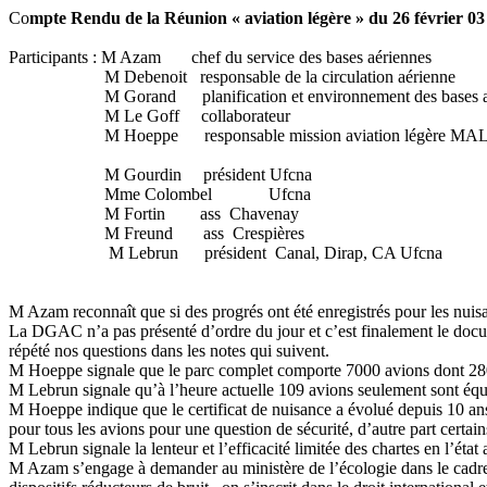
Co
mpte Rendu de la Réunion « aviation légère » du 26 février 0
Participants : M Azam
chef du service des bases aériennes
M Debenoit
responsable de la circulation aérienne
M Gorand
planification et environnement des bases 
M Le Goff
collaborateur
M Hoeppe
responsable mission aviation légère MA
M Gourdin
président Ufcna
Mme Colombel
Ufcna
M Fortin
ass
Chavenay
M Freund
ass
Crespières
M Lebrun
président
Canal, Dirap, CA Ufcna
M Azam reconnaît que si des progrés ont été enregistrés pour les nuisan
La DGAC n’a pas présenté d’ordre du jour et c’est finalement le doc
répété nos questions dans les notes qui suivent.
M Hoeppe signale que le parc complet comporte 7000 avions dont 280
M Lebrun signale qu’à l’heure actuelle 109 avions seulement sont équ
M Hoeppe indique que le certificat de nuisance a évolué depuis 10 ans d
pour tous les avions pour une question de sécurité, d’autre part certai
M Lebrun signale la lenteur et l’efficacité limitée des chartes en l’état 
M Azam s’engage à demander au ministère de l’écologie dans le cadre du