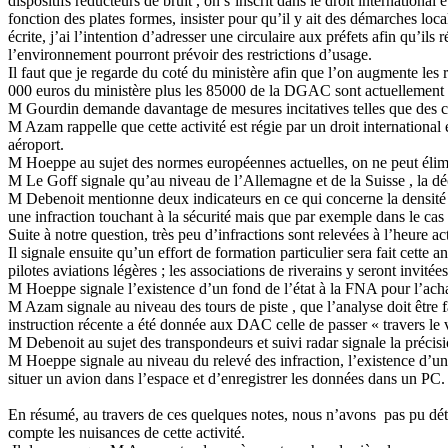
dispositifs réducteurs de bruit , on s’inscrit dans le droit international
fonction des plates formes, insister pour qu’il y ait des démarches loc
écrite, j’ai l’intention d’adresser une circulaire aux préfets afin qu’i
l’environnement pourront prévoir des restrictions d’usage.
Il faut que je regarde du coté du ministère afin que l’on augmente le
000 euros du ministère plus les 85000 de la DGAC sont actuellement i
M Gourdin demande davantage de mesures incitatives telles que des c
M Azam rappelle que cette activité est régie par un droit international
aéroport.
M Hoeppe au sujet des normes européennes actuelles, on ne peut élimin
M Le Goff signale qu’au niveau de l’Allemagne et de la Suisse , la dé
M Debenoit mentionne deux indicateurs en ce qui concerne la densité d
une infraction touchant à la sécurité mais que par exemple dans le cas 
Suite à notre question, très peu d’infractions sont relevées à l’heure ac
Il signale ensuite qu’un effort de formation particulier sera fait cett
pilotes aviations légères ; les associations de riverains y seront invit
M Hoeppe signale l’existence d’un fond de l’état à la FNA pour l’achat
M Azam signale au niveau des tours de piste , que l’analyse doit être f
instruction récente a été donnée aux DAC celle de passer « travers le vi
M Debenoit au sujet des transpondeurs et suivi radar signale la précisio
M Hoeppe signale au niveau du relevé des infraction, l’existence d’un 
situer un avion dans l’espace et d’enregistrer les données dans un PC
En résumé, au travers de ces quelques notes, nous n’avons
pas pu dét
compte les nuisances de cette activité.