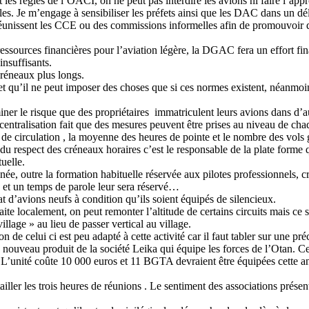
 et les règles de l’OACI, on ne peut pas interdire les avions ni faire l’ap
ales. Je m’engage à sensibiliser les préfets ainsi que les DAC dans un d
ls réunissent les CCE ou des commissions informelles afin de promouvoir d
s ressources financières pour l’aviation légère, la DGAC fera un effor
nsuffisants.
réneaux plus longs.
 et qu’il ne peut imposer des choses que si ces normes existent, néanmoi
er le risque que des propriétaires
immatriculent leurs avions dans d’a
centralisation fait que des mesures peuvent être prises au niveau de ch
e circulation , la moyenne des heures de pointe et le nombre des vols 
du respect des créneaux horaires c’est le responsable de la plate forme qu
tuelle.
e année, outre la formation habituelle réservée aux pilotes professionnels
ées et un temps de parole leur sera réservé…
 d’avions neufs à condition qu’ils soient équipés de silencieux.
aite localement, on peut remonter l’altitude de certains circuits mais c
llage » au lieu de passer vertical au village.
n de celui ci est peu adapté à cette activité car il faut tabler sur une p
nouveau produit de la société Leika qui équipe les forces de l’Otan. Ce 
. L’unité coûte 10 000 euros et 11 BGTA devraient être équipées cette a
ailler les trois heures de réunions . Le sentiment des associations présen