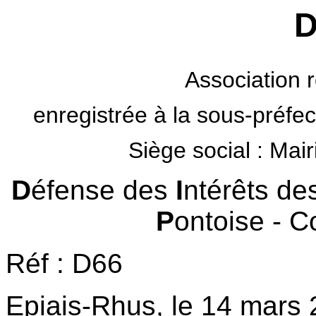
D
Association r
enregistrée à la sous-préfe
Siège social : Ma
D
éfense des
I
ntérêts de
P
ontoise - C
Réf : D66
Epiais-Rhus, le 14 mars