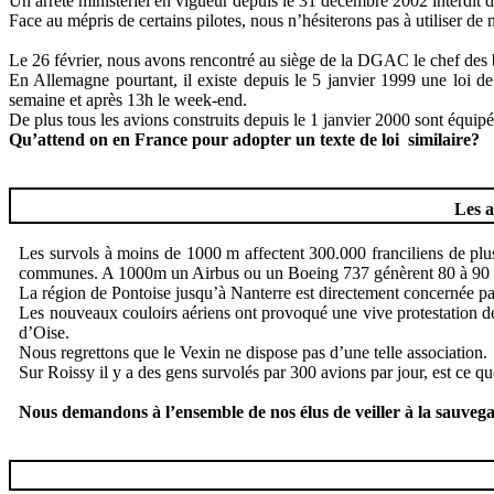
Un arrêté ministériel en vigueur depuis le 31 décembre 2002 interdit d
Face au mépris de certains pilotes, nous n’hésiterons pas à utiliser de n
Le 26 février, nous avons rencontré au siège de la DGAC le chef des 
En Allemagne pourtant, il existe depuis le 5 janvier 1999 une loi de
semaine et après 13h le week-end.
De plus tous les avions construits depuis le 1 janvier 2000 sont équipé
Qu’attend on en France pour adopter un texte de loi
similaire?
Les a
Les survols à moins de 1000 m affectent 300.000 franciliens de plu
communes. A 1000m un Airbus ou un Boeing 737 génèrent 80 à 90 décib
La région de Pontoise jusqu’à Nanterre est directement concernée pa
Les nouveaux couloirs aériens ont provoqué une vive protestation des
d’Oise.
Nous regrettons que le Vexin ne dispose pas d’une telle association.
Sur Roissy il y a des gens survolés par 300 avions par jour, est ce q
Nous demandons à l’ensemble de nos élus de veiller à la sauvega