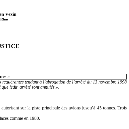
 en Vexin
s Rhus
USTICE
nnes »
ons requérantes tendant à l’abrogation de l’arrêté du 13 novembre 1998
 que ledit
arrêté sont annulés ».
.
torisant sur la piste principale des avions jusqu’à 45 tonnes. Trois
5 places comme en 1980.