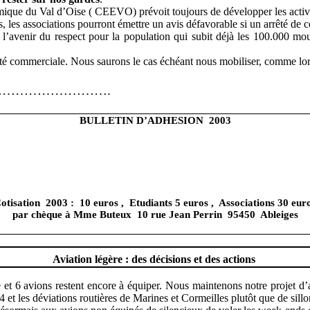
ique du Val d’Oise ( CEEVO) prévoit toujours de développer les activi
, les associations pourront émettre un avis défavorable si un arrêté de c
venir du respect pour la population qui subit déjà les 100.000 mouve
té commerciale. Nous saurons le cas échéant nous mobiliser, comme lor
…………………….
BULLETIN D’ADHESION
2003
otisation
2003 :
10 euros ,
Etudiants 5 euros ,
Associations 30 eur
par chèque à Mme Buteux
10 rue Jean Perrin
95450
Ableiges
Aviation légère : des décisions et des actions
e et 6 avions restent encore à équiper. Nous maintenons notre projet d’a
 et les déviations routières de Marines et Cormeilles plutôt que de sillon