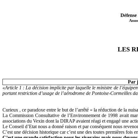
Défense 
Assoc
LES R
Par 
«Article 1 : La décision implicite par laquelle le ministre de l’équi
portant restriction d’usage de l’aérodrome de Pontoise-Cormeilles dans
Curieux , ce paradoxe entre le but de l’arrêté « la réduction de la nui
La Commission Consultative de l’Environnement de 1998 avait marqué 
associations du Vexin dont la DIRAP avaient réagi et engagé une actio
Le Conseil d’Etat nous a donné raison et par conséquent nous revenons
C’est une décision historique car c’est une des toutes premières fois 
C’est une
grande satisfaction pour les riverains mais
nous
devons 