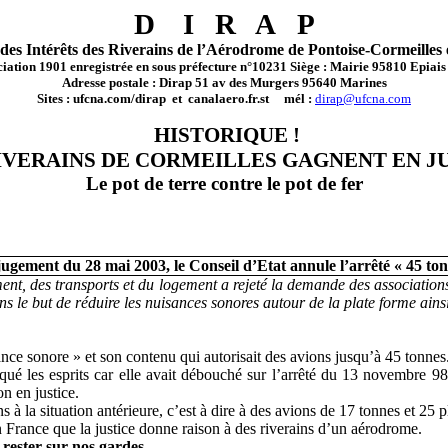
D
I
R
A
P
des Intérêts des Riverains de l’Aérodrome de Pontoise-Cormeilles
iation 1901 enregistrée en sous préfecture n°10231 Siège : Mairie 95810 Epiai
Adresse postale : Dirap 51 av des Murgers 95640 Marines
Sites : ufcna.com/dirap
et
canalaero.fr.st
mél :
dirap@ufcna.com
HISTORIQUE !
IVERAINS DE CORMEILLES GAGNENT EN J
Le pot de terre contre le pot de fer
jugement du 28 mai 2003, le Conseil d’Etat annule
l’arrêté « 45 to
pement, des transports et du logement a rejeté la demande des associati
 le but de réduire les nuisances sonores autour de la plate forme ainsi
sance sonore » et son contenu qui autorisait des avions jusqu’à 45 tonnes
les esprits car elle avait débouché sur l’arrêté du 13 novembre 98 au
n en justice.
 à la situation antérieure, c’est à dire à des avions de 17 tonnes et 2
en France que la justice donne raison à des riverains d’un aérodrome.
rester sur nos gardes
.