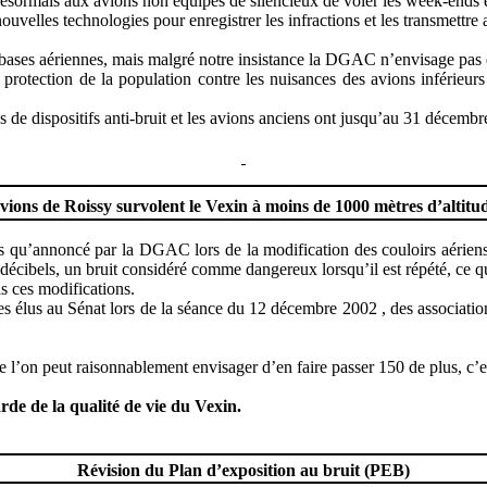
ésormais aux avions non équipés de silencieux de voler les week-ends et
ouvelles technologies pour enregistrer les infractions et les transmettre 
bases aériennes, mais malgré notre insistance la DGAC n’envisage pas de
 protection de la population contre les nuisances des avions inférieurs
s de dispositifs anti-bruit et les avions anciens ont jusqu’au 31 décembr
vions de Roissy su
rvolent le Vexin à moins de 1000 mètres d’altitude
s qu’annoncé par la DGAC lors de la modification des couloirs aériens
els, un bruit considéré comme dangereux lorsqu’il est répété, ce qui 
s ces modifications.
 élus au Sénat lors de la séance du 12 décembre 2002 , des associations
ue l’on peut raisonnablement envisager d’en faire passer 150 de plus, c’
rde de la qualité de vie du Vexin.
Révision du Plan d’exposition au bruit (PEB)