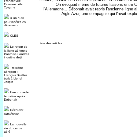
Franconville
On évoquait même de futures liaisons entre C
Goussainville
Taverny
l'Allemagne... Débonair avait repris l'ancienne lign
Aigle Azur, une compagnie qui l'avait expl
« Un outil
pour insérer les
détenus »
CLES
liste des articles
Le retour de
la ligne aérienne
Pontoise-Londres
inquiète déjà
Troisième
aéroport :
François Scellier
écrit à Lionel
Jospin
Une nouvelle
tentative après
Debonair
Découvrir
l'athlétisme
La nouvelle
vie du centre
aéré