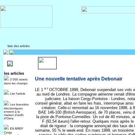
liste des articles
les articles
Une nouvelle tentative après Debonair
3 000 ravers
dans les champs
e r
LE 1
OCTOBRE 1999, Debonair suspendait ses vols en
Lire l'article
au nord de Londres. La compagnie aérienne venait d'êtr
judiciaire. La liaison Cergy-Pontoise - Londres, no
conseil général, allait en faire les frais, interrompue ain
Les bracelets
création. Celle-ci remontait au 16 novembre 1998, à 8
électroniques
entrent à la
BAE 146-100 (British Aerospace), de 70 places, venu de 
maison d'arrêt
la piste de Pontoise-Cormeilles. Un vol de 40 minutes, a
d'Osny
F (92,54 &euro) l'aller-retour. Quelques mois après l
était de rigueur : la compagnie annonçait des taux de
EN BREF
semaine, 55 % le week-end. En mars 1999, un troisième al
Cergy
service, la cible des cadres supérieurs et hommes d'aff