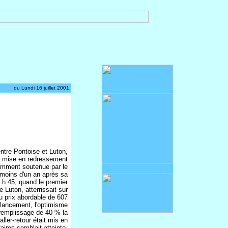
du Lundi 16 juillet 2001
tre Pontoise et Luton,
e mise en redressement
tamment soutenue par le
si moins d'un an après sa
 h 45, quand le premier
Luton, atterrissait sur
u prix abordable de 607
e lancement, l'optimisme
 remplissage de 40 % la
ler-retour était mis en
aires semblait atteinte.