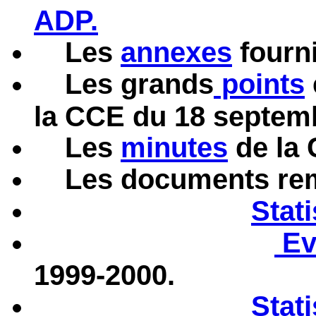
ADP.
Les
annexes
fourn
Les grands
points
la CCE du 18 septemb
Les
minutes
de la 
Les documents rem
Stat
Ev
1999-2000.
Stat