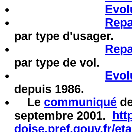
Evol
Repa
par type d'usager.
Repa
par type de vol.
Evol
depuis 1986.
Le
communiqué
de
htt
septembre 2001.
doise.pref.gouv.fr/et