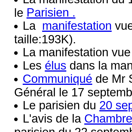
Parisien .
le
La
manifestation
vue
taille:193K).
La manifestation vue
Les
élus
dans la mani
Communiqué
de Mr 
Général le 17 septemb
Le parisien du
20 se
L'avis de la
Chambr
parisien du 22 septem