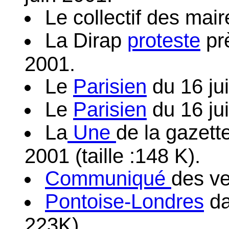
Le collectif des mai
La Dirap
proteste
prè
2001.
Le
Parisien
du 16 jui
Le
Parisien
du 16 juil
La
Une
de la gazette
2001 (taille :148 K).
Communiqué
des ve
Pontoise-Londres
da
223K).