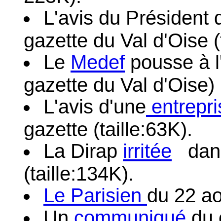
L'avis du Président
gazette du Val d'Oise (
Le
Medef
pousse à l'
gazette du Val d'Oise) 
L'avis d'une
entrepr
gazette (taille:63K).
La Dirap
irritée
dans
(taille:134K).
Le Parisien
du 22 ao
Un
communiqué
du c