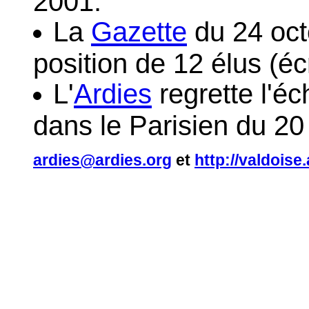
2001.
La
Gazette
du 24 oct
position de 12 élus (éc
L'
Ardies
regrette l'é
dans le Parisien du 2
ardies@ardies.org
et
http://valdoise